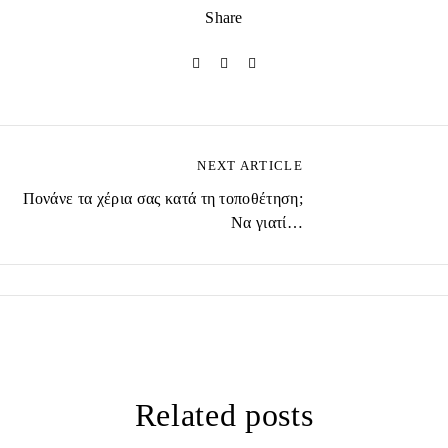
Share
Π
NEXT ARTICLE
λ
Πονάνε τα χέρια σας κατά τη τοποθέτηση;
ο
ή
Να γιατί…
γ
η
σ
η
ά
ρ
θ
ρ
ω
Related posts
ν