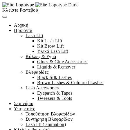
Κλείστε Ραντεβού
Αρχική
Προϊόντα
Lash Lift
Kit Lash Lift
Kit Brow Lift
Υλικά Lash Lift
Κόλλες & Υγρά
Glues & Glue Accessories
Liquids & Remover
Βλεφαρίδες
Black Silk Lashes
Brown Lashes & Coloured Lashes
Lash Accessories
Eyepatch & Tapes
Tweezers & Tools
Σεμινάρια
Υπηρεσίες
Τοποθέτηση Βλεφαρίδων
Συντήρηση Βλεφαρίδων
Lash lift (lamination)
Κλείστε Ραντεβού